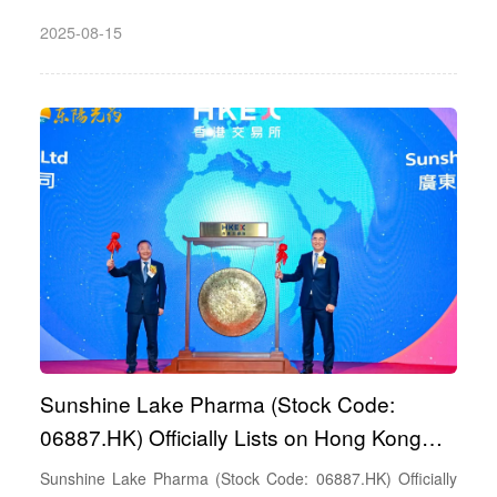
Progress Awards
2025-08-15
Sunshine Lake Pharma (Stock Code:
06887.HK) Officially Lists on Hong Kong
Stock Exchange Following Merger
Sunshine Lake Pharma (Stock Code: 06887.HK) Officially